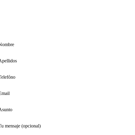
Nombre
Apellidos
Telefóno
Email
Asunto
Tu mensaje (opcional)