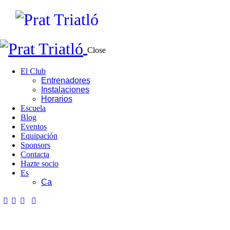
Close
El Club
Entrenadores
Instalaciones
Horarios
Escuela
Blog
Eventos
Equipación
Sponsors
Contacta
Hazte socio
Es
Ca